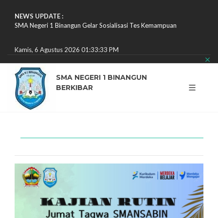
NEWS UPDATE :
SMA Negeri 1 Binangun Gelar Sosialisasi Tes Kemampuan
Akadem...
Rabu Taqwa : Kegiatan Motivasi " Remaja Yang Sehat Pemimpin ...
Kamis, 6 Agustus 2026 01:33:34 PM
Aktivitas Penerimaan Tamu Ambalan (PTA) SMANSABIN
Semangat, ...
Semangat Baru Peserta Didik Baru dalam Mengikuti MPLS Hari P...
SMA NEGERI 1 BINANGUN
SMA Negeri 1 Binangun Selenggarakan Workshop Penyusunan
BERKIBAR
Kuri...
IHT Digitalisasi Pembelajaran Untuk Akreditasi Sekolah...
SMAN 1 Binangun Buka SPMB Tahun Ajaran 2026/2027, Siapkan
Ku...
Apel Pagi dan Penyerahan Hadiah Kejuaraan POPDA Tingkat
Kabu...
Penandatanganan Kerja Sama Internasional SMANSABIN Bersama
N...
Pelatihan Kehumasan dan Media Sosial Tingkatkan Kompetensi T...