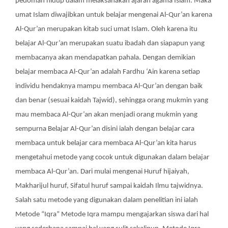
pedoman hidup dalam melaksanakan ajaran agama Islam. Maka
umat Islam diwajibkan untuk belajar mengenai Al-Qur’an karena
Al-Qur’an merupakan kitab suci umat Islam. Oleh karena itu
belajar Al-Qur’an merupakan suatu ibadah dan siapapun yang
membacanya akan mendapatkan pahala. Dengan demikian
belajar membaca Al-Qur’an adalah Fardhu ‘Ain karena setiap
individu hendaknya mampu membaca Al-Qur’an dengan baik
dan benar (sesuai kaidah Tajwid), sehingga orang mukmin yang
mau membaca Al-Qur’an akan menjadi orang mukmin yang
sempurna Belajar Al-Qur’an disini ialah dengan belajar cara
membaca untuk belajar cara membaca Al-Qur’an kita harus
mengetahui metode yang cocok untuk digunakan dalam belajar
membaca Al-Qur’an. Dari mulai mengenai Huruf hijaiyah,
Makharijul huruf, Sifatul huruf sampai kaidah Ilmu tajwidnya.
Salah satu metode yang digunakan dalam penelitian ini ialah
Metode “Iqra” Metode Iqra mampu mengajarkan siswa dari hal