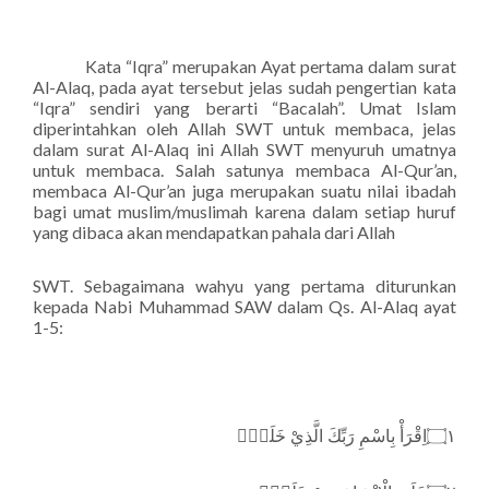
Kata “Iqra” merupakan Ayat pertama dalam surat
Al-Alaq, pada ayat tersebut jelas sudah pengertian kata
“Iqra” sendiri yang berarti “Bacalah”. Umat Islam
diperintahkan oleh Allah SWT untuk membaca, jelas
dalam surat Al-Alaq ini Allah SWT menyuruh umatnya
untuk membaca. Salah satunya membaca Al-Qur’an,
membaca Al-Qur’an juga merupakan suatu nilai ibadah
bagi umat muslim/muslimah karena dalam setiap huruf
yang dibaca akan mendapatkan pahala dari Allah
SWT. Sebagaimana wahyu yang pertama diturunkan
kepada Nabi Muhammad SAW dalam Qs. Al-Alaq ayat
1-5:
اِقْرَأْ بِاسْمِ رَبِّكَ الَّذِيْ خَلَقَۚ
۝١