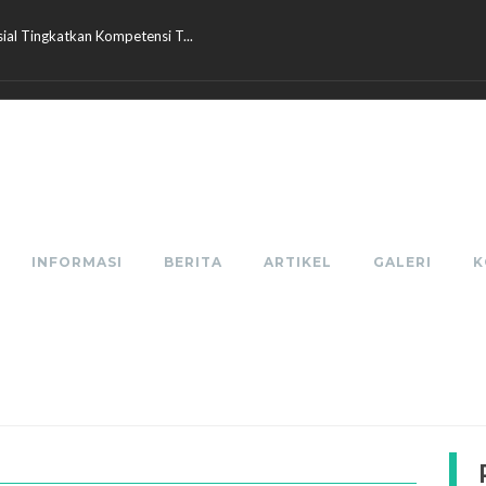
al Tingkatkan Kompetensi T...
lisasi Tes Kemampuan Akadem...
emaja Yang Sehat Pemimpin ...
n (PTA) SMANSABIN Semangat, ...
alam Mengikuti MPLS Hari P...
an Workshop Penyusunan Kuri...
Akreditasi Sekolah...
Ajaran 2026/2027, Siapkan Ku...
ejuaraan POPDA Tingkat Kabu...
 I Lomba Gerak Jalan HUT K...
INFORMASI
BERITA
ARTIKEL
GALERI
K