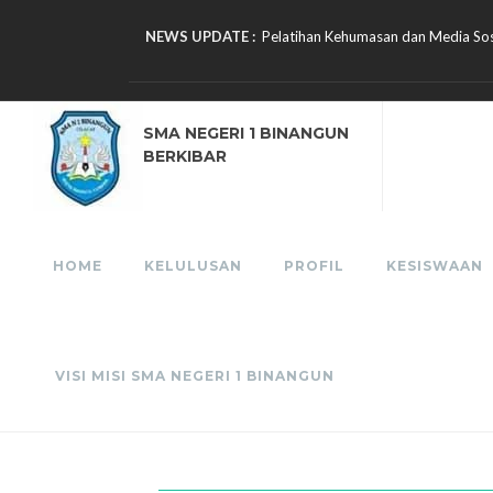
NEWS UPDATE :
Pelatihan Kehumasan dan Media Sosi
SMA Negeri 1 Binangun Gelar Sosia
Rabu Taqwa : Kegiatan Motivasi " R
Aktivitas Penerimaan Tamu Ambala
Semangat Baru Peserta Didik Baru d
SMA NEGERI 1 BINANGUN
SMA Negeri 1 Binangun Selenggarak
BERKIBAR
IHT Digitalisasi Pembelajaran Untuk 
SMAN 1 Binangun Buka SPMB Tahun 
Apel Pagi dan Penyerahan Hadiah K
SMA Negeri 1 Binangun Borong Juara
HOME
KELULUSAN
PROFIL
KESISWAAN
VISI MISI SMA NEGERI 1 BINANGUN