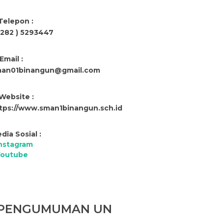
Telepon :
0282 ) 5293447
Email :
an01binangun@gmail.com
Website :
tps://www.sman1binangun.sch.id
dia Sosial :
nstagram
Youtube
PENGUMUMAN UN